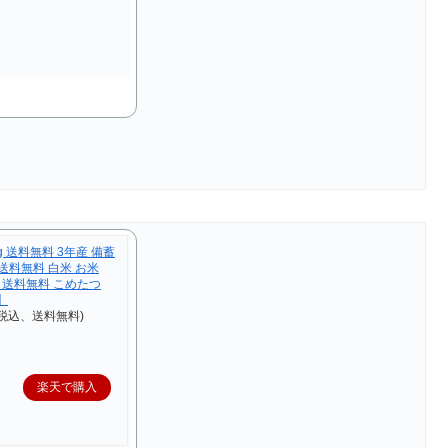
g 送料無料 3年産 備蓄
g 送料無料 白米 お米
kg 送料無料 こめたつ
】
（税込、送料無料)
楽天で購入