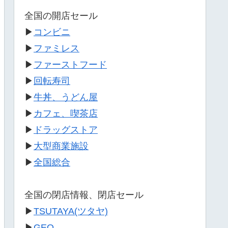
全国の開店セール
▶
コンビニ
▶
ファミレス
▶
ファーストフード
▶
回転寿司
▶
牛丼、うどん屋
▶
カフェ、喫茶店
▶
ドラッグストア
▶
大型商業施設
▶
全国総合
全国の閉店情報、閉店セール
▶
TSUTAYA(ツタヤ)
▶
GEO