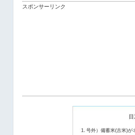
スポンサーリンク
目
号外）備蓄米(古米)が