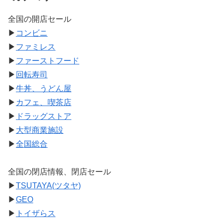
全国の開店セール
▶
コンビニ
▶
ファミレス
▶
ファーストフード
▶
回転寿司
▶
牛丼、うどん屋
▶
カフェ、喫茶店
▶
ドラッグストア
▶
大型商業施設
▶
全国総合
全国の閉店情報、閉店セール
▶
TSUTAYA(ツタヤ)
▶
GEO
▶
トイザらス