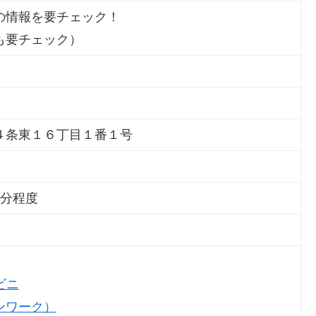
の情報を要チェック！
も要チェック）
４条東１６丁目１番１号
1分程度
ビニ
ンワーク）