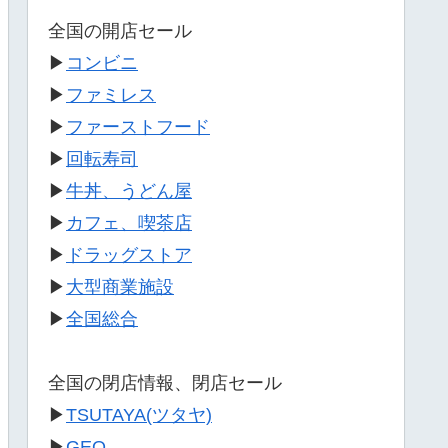
全国の開店セール
▶
コンビニ
▶
ファミレス
▶
ファーストフード
▶
回転寿司
▶
牛丼、うどん屋
▶
カフェ、喫茶店
▶
ドラッグストア
▶
大型商業施設
▶
全国総合
全国の閉店情報、閉店セール
▶
TSUTAYA(ツタヤ)
▶
GEO