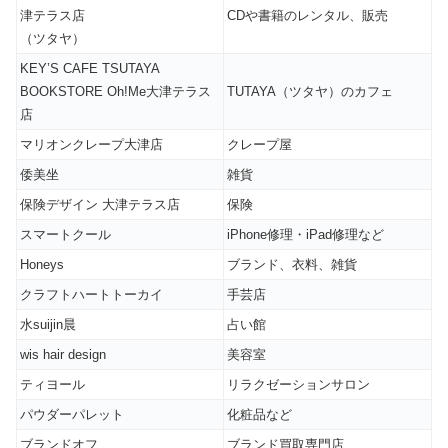
津テラス店
CDや書籍のレンタル、販売
（ツタヤ）
KEY’S CAFE TSUTAYA
BOOKSTORE Oh!Me大津テラス
TUTAYA（ツタヤ）のカフェ
店
マリオンクレープ大津店
クレープ屋
倭美坐
雑貨
保険デザイン 大津テラス店
保険
スマートクール
iPhone修理・iPad修理など
Honeys
ブランド、衣料、雑貨
クラフトハートトーカイ
手芸店
水suijin晨
占い館
wis hair design
美容室
ティヨール
リラクゼーションサロン
パウダーパレット
化粧品など
ブランドオフ
ブランド買取専門店