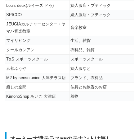
Louis deux(ルイーズ ドゥ)
婦人服店・ブティック
SPICCO
婦人服店・ブティック
JEUGIAカルチャーセンター・ヤ
音楽教室
マハ音楽教室
マイリビング
生活、雑貨
クールカレアン
衣料品、雑貨
T&S スポーツスクール
スポーツスクール
京都ふうや
婦人服など
M2 by senso-unico 大津テラス店
ブランド、衣料品
癒しの空間
仏具とお線香のお店
KimonoShop あいこ 大津店
着物
オーミー大津テラス5Fのテナントは無し