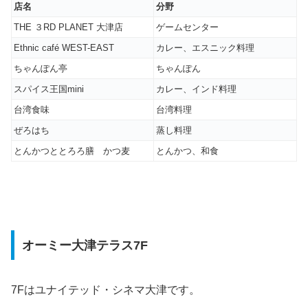
店名
分野
THE ３RD PLANET 大津店
ゲームセンター
Ethnic café WEST-EAST
カレー、エスニック料理
ちゃんぽん亭
ちゃんぽん
スパイス王国mini
カレー、インド料理
台湾食味
台湾料理
ぜろはち
蒸し料理
とんかつととろろ膳 かつ麦
とんかつ、和食
オーミー大津テラス7F
7Fはユナイテッド・シネマ大津です。