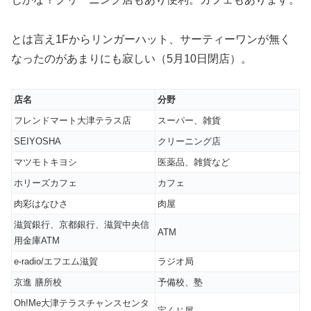
とは言え1Fからリンガーハット、サーティーワンが無く
なったのがあまりにも寂しい（5月10日閉店）。
店名
分野
フレンドマート大津テラス店
スーパー、雑貨
SEIYOSHA
クリーニング店
マツモトキヨシ
医薬品、雑貨など
ホリーズカフェ
カフェ
肉彩はなひさ
肉屋
滋賀銀行、京都銀行、滋賀中央信
ATM
用金庫ATM
e-radio/エフエム滋賀
ラジオ局
京進 膳所校
予備校、塾
Oh!Me大津テラスチャンスセンタ
宝くじ屋