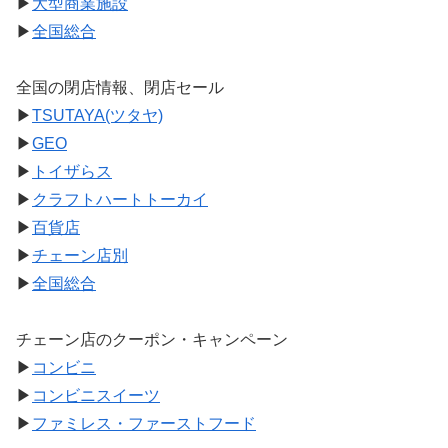
▶
大型商業施設
▶
全国総合
全国の閉店情報、閉店セール
▶
TSUTAYA(ツタヤ)
▶
GEO
▶
トイザらス
▶
クラフトハートトーカイ
▶
百貨店
▶
チェーン店別
▶
全国総合
チェーン店のクーポン・キャンペーン
▶
コンビニ
▶
コンビニスイーツ
▶
ファミレス・ファーストフード