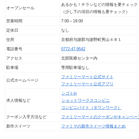
あるかも！チラシなどの情報を要チェック
オープンセール
（少し下の項目の情報も要チェック）
営業時間
7:00～19:00
定休日
なし
住所
京都府与謝郡与謝野町男山４８１
電話番号
0772-47-9542
アクセス
北部医療センター内
駐車場
専用駐車場なし
ファミリーマート公式サイト
公式ホームページ
ファミリーマート公式アプリ
シゴトin
求人情報など
ショットワークスコンビニ
コンビニバイト（タウンワーク）
クーポン入手方法など
ファミリーマートのクーポンやキャンペー
新作スイーツ
ファミマの新作スイーツ情報まとめ