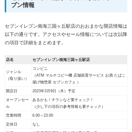
プン情報
セブンイレブン南海三国ヶ丘駅店のおおまかな開店情報は
以下の通りです。アクセスやセール情報については次以降
の項目で詳細をまとめます。
店名
セブンイレブン南海三国ヶ丘駅店
コンビニ
ジャンル
（ATM マルチコピー機 店舗留置サービス お酒 たばこ
（取り扱い）
揚げ物惣菜 セブンカフェ ）
開店日
2023年3月9日（木）予定
オープンセー
あるかも！チラシなど要チェック！
ル
（少し下の項目の参考情報も要チェック）
営業時間
6:00～23:00
定休日
なし