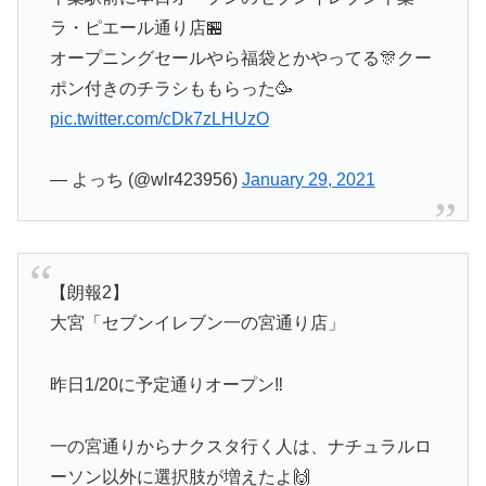
ラ・ピエール通り店🏪
オープニングセールやら福袋とかやってる🎊クー
ポン付きのチラシももらった🥳
pic.twitter.com/cDk7zLHUzO
— よっち (@wlr423956)
January 29, 2021
【朗報2】
大宮「セブンイレブン一の宮通り店」
昨日1/20に予定通りオープン‼️
一の宮通りからナクスタ行く人は、ナチュラルロ
ーソン以外に選択肢が増えたよ🙌