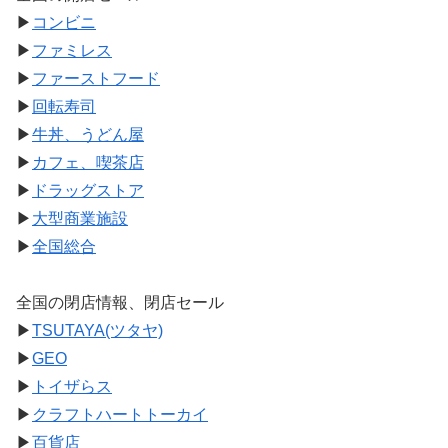
▶
コンビニ
▶
ファミレス
▶
ファーストフード
▶
回転寿司
▶
牛丼、うどん屋
▶
カフェ、喫茶店
▶
ドラッグストア
▶
大型商業施設
▶
全国総合
全国の閉店情報、閉店セール
▶
TSUTAYA(ツタヤ)
▶
GEO
▶
トイザらス
▶
クラフトハートトーカイ
▶
百貨店