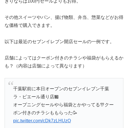
ぎりならば100円セールよりもお得。
その他スイーツやパン、揚げ物類、弁当、惣菜などがお得
な価格で購入できます。
以下は最近のセブンイレブン開店セールの一例です。
店舗によってはクーポン付きのチラシや福袋がもらえるか
も？（内容は店舗によって異なります）
千葉駅前に本日オープンのセブンイレブン千葉
ラ・ピエール通り店🏪
オープニングセールやら福袋とかやってる🎊クー
ポン付きのチラシももらった🥳
pic.twitter.com/cDk7zLHUzO