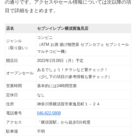
の通りです。アクセスやセール情報については次以降の項
目で詳細をまとめます。
店名
セブンイレブン横須賀逸見店
コンビニ
ジャンル
（ATM お酒 揚げ物惣菜 セブンカフェ セブンミール
（取り扱い）
マルチコピー機）
開店日
2022年2月28日（月）予定
あるでしょう！チラシなど要チェック！
オープンセール
（少し下の項目の参考情報も要チェック）
営業時間
基本的には24時間営業
定休日
なし
住所
神奈川県横須賀市東逸見町１－２４
電話番号
046-822-5808
アクセス
「横須賀駅」から徒歩5分程度
駐車場
不明