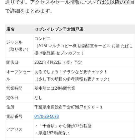
通りです。アクセスやセール情報については次以降の項目
で詳細をまとめます。
店名
セブンイレブン千倉瀬戸店
コンビニ
ジャンル
（ATM マルチコピー機 店舗留置サービス お酒 たばこ
（取り扱い）
揚げ物惣菜 セブンカフェ ）
開店日
2022年4月22日（金）予定
オープンセー
あるでしょう！チラシなど要チェック！
ル
（少し下の項目の参考情報も要チェック）
営業時間
基本的には24時間営業
定休日
なし
住所
千葉県南房総市千倉町瀬戸８９８－１
電話番号
0470-29-5678
・「千倉駅」から徒歩17分程度
アクセス
・県道187号線沿い