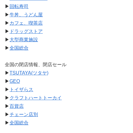
▶
回転寿司
▶
牛丼、うどん屋
▶
カフェ、喫茶店
▶
ドラッグストア
▶
大型商業施設
▶
全国総合
全国の閉店情報、閉店セール
▶
TSUTAYA(ツタヤ)
▶
GEO
▶
トイザらス
▶
クラフトハートトーカイ
▶
百貨店
▶
チェーン店別
▶
全国総合