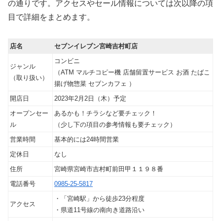
の通りです。アクセスやセール情報については次以降の項
目で詳細をまとめます。
店名
セブンイレブン宮崎吉村町店
コンビニ
ジャンル
（ATM マルチコピー機 店舗留置サービス お酒 たばこ
（取り扱い）
揚げ物惣菜 セブンカフェ ）
開店日
2023年2月2日（木）予定
オープンセー
あるかも！チラシなど要チェック！
ル
（少し下の項目の参考情報も要チェック）
営業時間
基本的には24時間営業
定休日
なし
住所
宮崎県宮崎市吉村町前田甲１１９８番
電話番号
0985-25-5817
・「宮崎駅」から徒歩23分程度
アクセス
・県道11号線の南向き道路沿い