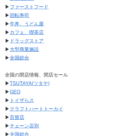
▶
ファーストフード
▶
回転寿司
▶
牛丼、うどん屋
▶
カフェ、喫茶店
▶
ドラッグストア
▶
大型商業施設
▶
全国総合
全国の閉店情報、閉店セール
▶
TSUTAYA(ツタヤ)
▶
GEO
▶
トイザらス
▶
クラフトハートトーカイ
▶
百貨店
▶
チェーン店別
▶
全国総合