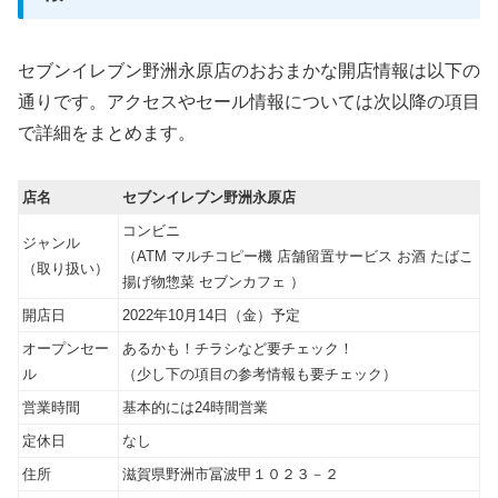
セブンイレブン野洲永原店のおおまかな開店情報は以下の
通りです。アクセスやセール情報については次以降の項目
で詳細をまとめます。
店名
セブンイレブン野洲永原店
コンビニ
ジャンル
（ATM マルチコピー機 店舗留置サービス お酒 たばこ
（取り扱い）
揚げ物惣菜 セブンカフェ ）
開店日
2022年10月14日（金）予定
オープンセー
あるかも！チラシなど要チェック！
ル
（少し下の項目の参考情報も要チェック）
営業時間
基本的には24時間営業
定休日
なし
住所
滋賀県野洲市冨波甲１０２３－２