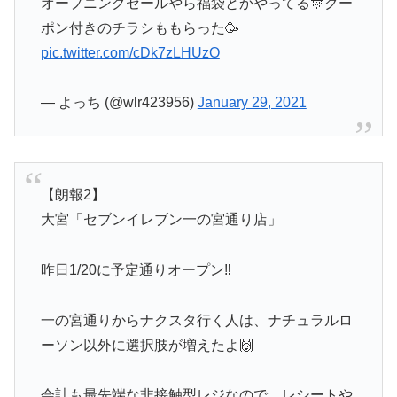
オープニングセールやら福袋とかやってる🎊クー
ポン付きのチラシももらった🥳
pic.twitter.com/cDk7zLHUzO
— よっち (@wlr423956)
January 29, 2021
【朗報2】
大宮「セブンイレブン一の宮通り店」
昨日1/20に予定通りオープン‼️
一の宮通りからナクスタ行く人は、ナチュラルロ
ーソン以外に選択肢が増えたよ🙌
会計も最先端な非接触型レジなので、レシートや