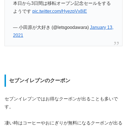
本日から3日間は移転オープン記念セールをする
ようです
pic.twitter.com/HyezpVx8iE
— 小田原が大好き (@letsgoodawara)
January 13,
2021
セブンイレブンのクーポン
セブンイレブンではお得なクーポンが出ることも多いで
す。
凄い時はコーヒーやおにぎりが無料になるクーポンが出る