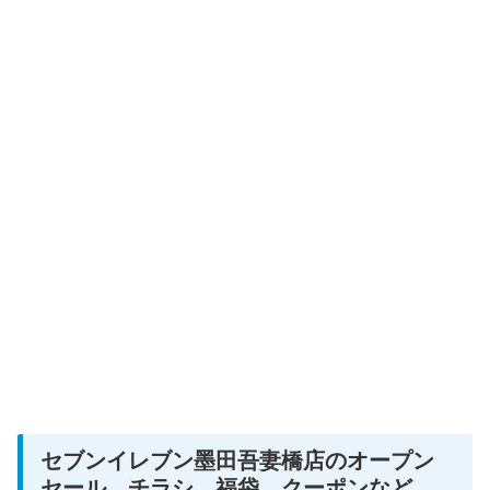
セブンイレブン墨田吾妻橋店のオープン
セール、チラシ、福袋、クーポンなど