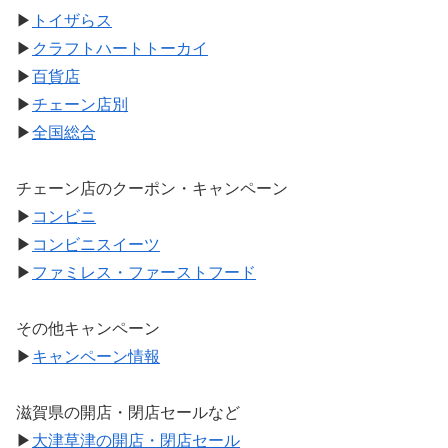
▶
トイザらス
▶
クラフトハートトーカイ
▶
百貨店
▶
チェーン店別
▶
全国総合
チェーン店のクーポン・キャンペーン
▶
コンビニ
▶
コンビニスイーツ
▶
ファミレス・ファーストフード
その他キャンペーン
▶
キャンペーン情報
滋賀県の開店・閉店セールなど
▶
大津草津の開店・閉店セール