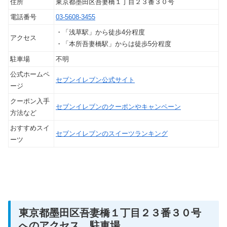
住所
東京都墨田区吾妻橋１丁目２３番３０号
電話番号
03-5608-3455
・「浅草駅」から徒歩4分程度
アクセス
・「本所吾妻橋駅」からは徒歩5分程度
駐車場
不明
公式ホームペ
セブンイレブン公式サイト
ージ
クーポン入手
セブンイレブンのクーポンやキャンペーン
方法など
おすすめスイ
セブンイレブンのスイーツランキング
ーツ
東京都墨田区吾妻橋１丁目２３番３０号
へのアクセス、駐車場