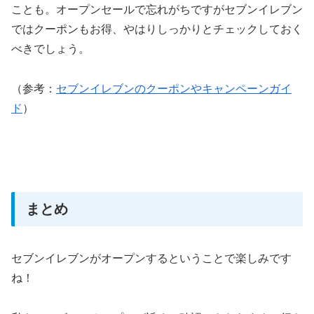
ことも。オープンセールで忘れがちですがセブンイレブン
ではクーポンもお得、やはりしっかりとチェックしておく
べきでしょう。
（参考：
セブンイレブンのクーポンやキャンペーンガイ
ド
）
まとめ
セブンイレブンがオープンするということで楽しみです
ね！