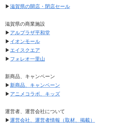
▶
滋賀県の開店・閉店セール
滋賀県の商業施設
▶
アルプラザ平和堂
▶
イオンモール
▶
エイスクエア
▶
フォレオ一里山
新商品、キャンペーン
▶
新商品、キャンペーン
▶
アニメコラボ、キッズ
運営者、運営会社について
▶
運営会社、運営者情報（取材、掲載）