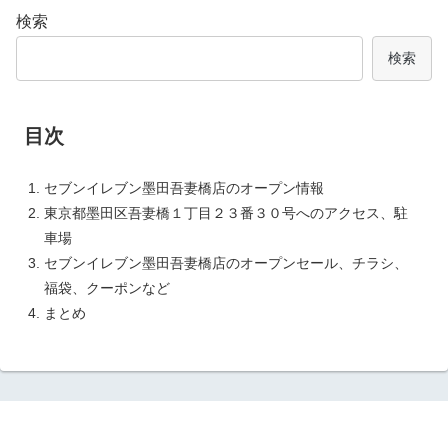
検索
検索
目次
セブンイレブン墨田吾妻橋店のオープン情報
東京都墨田区吾妻橋１丁目２３番３０号へのアクセス、駐
車場
セブンイレブン墨田吾妻橋店のオープンセール、チラシ、
福袋、クーポンなど
まとめ