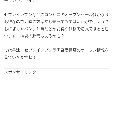
ープン予定です。
セブンイレブンなどのコンビニのオープンセールはかなり
お得なので近隣の方は立ち寄ってみてはいかがでしょう？
おにぎりやパン、弁当などがお得な価格で購入できると思
います。福袋の販売もあるかも？
では早速、セブンイレブン墨田吾妻橋店のオープン情報を
見ていきますね！
スポンサーリンク