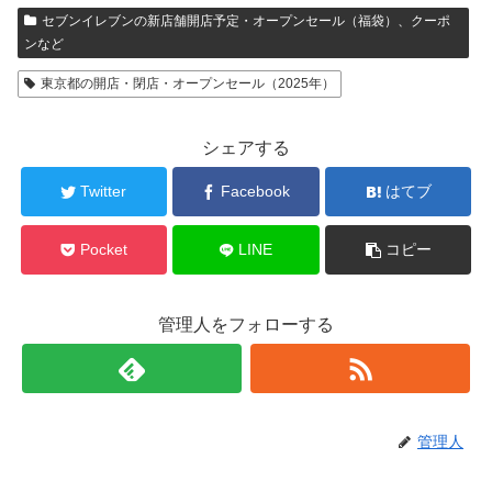
セブンイレブンの新店舗開店予定・オープンセール（福袋）、クーポ
ンなど
東京都の開店・閉店・オープンセール（2025年）
シェアする
Twitter
Facebook
はてブ
Pocket
LINE
コピー
管理人をフォローする
管理人