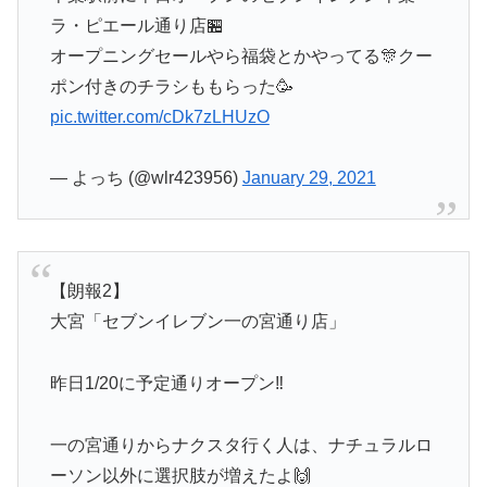
ラ・ピエール通り店🏪
オープニングセールやら福袋とかやってる🎊クー
ポン付きのチラシももらった🥳
pic.twitter.com/cDk7zLHUzO
— よっち (@wlr423956)
January 29, 2021
【朗報2】
大宮「セブンイレブン一の宮通り店」
昨日1/20に予定通りオープン‼️
一の宮通りからナクスタ行く人は、ナチュラルロ
ーソン以外に選択肢が増えたよ🙌