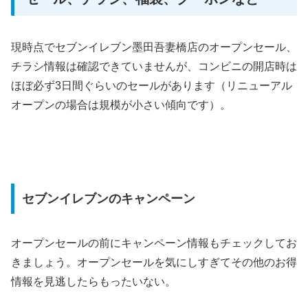
現時点でセブンイレブン墨田吾妻橋店のオープンセール、
チラシ情報は確認できていませんが、コンビニの開店時は
ほぼ必ず3日間ぐらいのセールがあります（リニューアル
オープンの場合は規模が小さい傾向です）。
セブンイレブンのキャンペーン
オープンセールの前にキャンペーン情報もチェックしてお
きましょう。オープンセールを気にしすぎてその他のお得
情報を見逃したらもったいない。