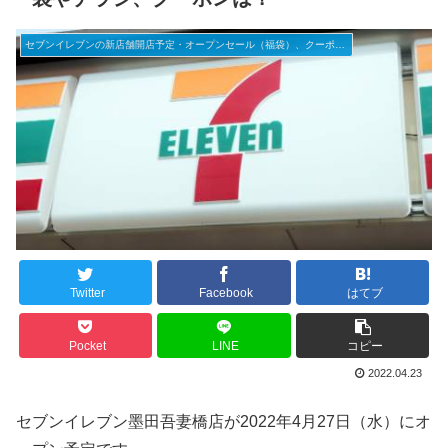
セブンイレブンの新店舗開店予定・オープンセール（福袋）、クーポンなど
Twitter
Facebook
はてブ
Pocket
LINE
コピー
2022.04.23
セブンイレブン墨田吾妻橋店が2022年4月27日（水）にオ