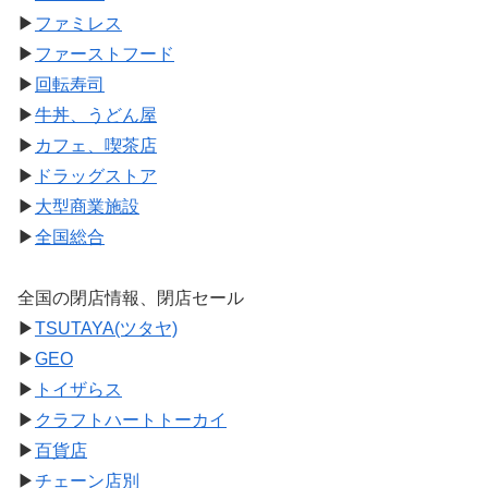
▶
ファミレス
▶
ファーストフード
▶
回転寿司
▶
牛丼、うどん屋
▶
カフェ、喫茶店
▶
ドラッグストア
▶
大型商業施設
▶
全国総合
全国の閉店情報、閉店セール
▶
TSUTAYA(ツタヤ)
▶
GEO
▶
トイザらス
▶
クラフトハートトーカイ
▶
百貨店
▶
チェーン店別