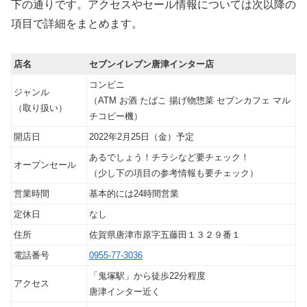
下の通りです。アクセスやセール情報については次以降の
項目で詳細をまとめます。
店名
セブンイレブン唐津インター店
コンビニ
ジャンル
（ATM お酒 たばこ 揚げ物惣菜 セブンカフェ マル
（取り扱い）
チコピー機）
開店日
2022年2月25日（金）予定
あるでしょう！チラシなど要チェック！
オープンセール
（少し下の項目の参考情報も要チェック）
営業時間
基本的には24時間営業
定休日
なし
住所
佐賀県唐津市原字五藤田１３２９番１
電話番号
0955-77-3036
「鬼塚駅」から徒歩22分程度
アクセス
唐津インター近く