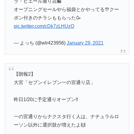
ラ・ピエール通り店🏪
オープニングセールやら福袋とかやってる🎊クー
ポン付きのチラシももらった🥳
pic.twitter.com/cDk7zLHUzO
— よっち (@wlr423956)
January 29, 2021
【朗報2】
大宮「セブンイレブン一の宮通り店」
昨日1/20に予定通りオープン‼️
一の宮通りからナクスタ行く人は、ナチュラルロ
ーソン以外に選択肢が増えたよ🙌