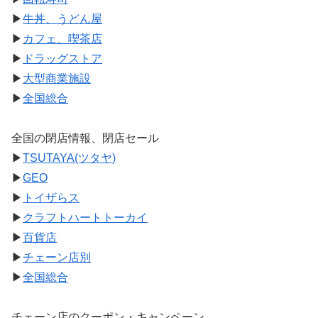
▶
牛丼、うどん屋
▶
カフェ、喫茶店
▶
ドラッグストア
▶
大型商業施設
▶
全国総合
全国の閉店情報、閉店セール
▶
TSUTAYA(ツタヤ)
▶
GEO
▶
トイザらス
▶
クラフトハートトーカイ
▶
百貨店
▶
チェーン店別
▶
全国総合
チェーン店のクーポン・キャンペーン