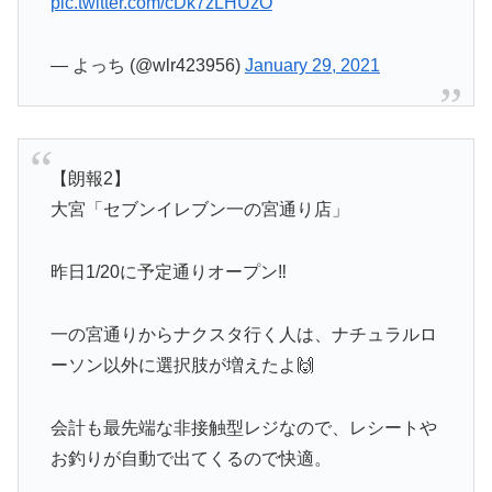
pic.twitter.com/cDk7zLHUzO
— よっち (@wlr423956)
January 29, 2021
【朗報2】
大宮「セブンイレブン一の宮通り店」
昨日1/20に予定通りオープン‼️
一の宮通りからナクスタ行く人は、ナチュラルロ
ーソン以外に選択肢が増えたよ🙌
会計も最先端な非接触型レジなので、レシートや
お釣りが自動で出てくるので快適。