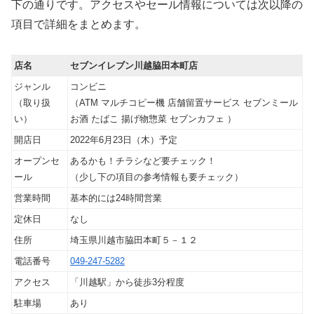
下の通りです。アクセスやセール情報については次以降の
項目で詳細をまとめます。
店名
セブンイレブン川越脇田本町店
ジャンル
コンビニ
（取り扱
（ATM マルチコピー機 店舗留置サービス セブンミール
い）
お酒 たばこ 揚げ物惣菜 セブンカフェ ）
開店日
2022年6月23日（木）予定
オープンセ
あるかも！チラシなど要チェック！
ール
（少し下の項目の参考情報も要チェック）
営業時間
基本的には24時間営業
定休日
なし
住所
埼玉県川越市脇田本町５－１２
電話番号
049-247-5282
アクセス
「川越駅」から徒歩3分程度
駐車場
あり