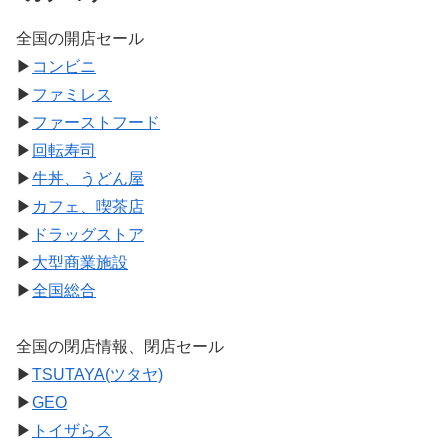
全国の開店セール
▶
コンビニ
▶
ファミレス
▶
ファーストフード
▶
回転寿司
▶
牛丼、うどん屋
▶
カフェ、喫茶店
▶
ドラッグストア
▶
大型商業施設
▶
全国総合
全国の閉店情報、閉店セール
▶
TSUTAYA(ツタヤ)
▶
GEO
▶
トイザらス