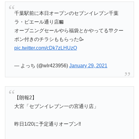
千葉駅前に本日オープンのセブンイレブン千葉
ラ・ピエール通り店🏪
オープニングセールやら福袋とかやってる🎊クー
ポン付きのチラシももらった🥳
pic.twitter.com/cDk7zLHUzO
— よっち (@wlr423956)
January 29, 2021
【朗報2】
大宮「セブンイレブン一の宮通り店」
昨日1/20に予定通りオープン‼️