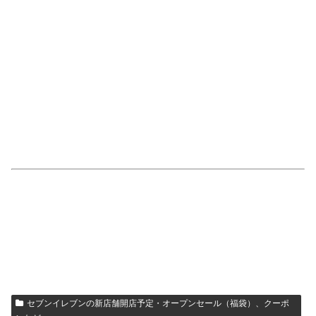
セブンイレブンの新店舗開店予定・オープンセール（福袋）、クーポ