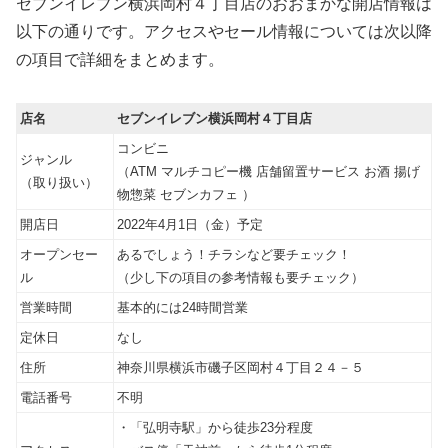
セブンイレブン横浜岡村４丁目店のおおまかな開店情報は
以下の通りです。アクセスやセール情報については次以降
の項目で詳細をまとめます。
店名
セブンイレブン横浜岡村４丁目店
コンビニ
ジャンル
（ATM マルチコピー機 店舗留置サービス お酒 揚げ
（取り扱い）
物惣菜 セブンカフェ ）
開店日
2022年4月1日（金）予定
オープンセー
あるでしょう！チラシなど要チェック！
ル
（少し下の項目の参考情報も要チェック）
営業時間
基本的には24時間営業
定休日
なし
住所
神奈川県横浜市磯子区岡村４丁目２４－５
電話番号
不明
・「弘明寺駅」から徒歩23分程度