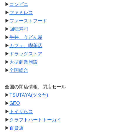
▶
コンビニ
▶
ファミレス
▶
ファーストフード
▶
回転寿司
▶
牛丼、うどん屋
▶
カフェ、喫茶店
▶
ドラッグストア
▶
大型商業施設
▶
全国総合
全国の閉店情報、閉店セール
▶
TSUTAYA(ツタヤ)
▶
GEO
▶
トイザらス
▶
クラフトハートトーカイ
▶
百貨店