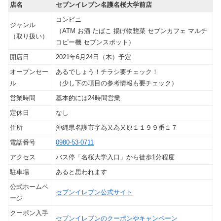
店名
セブンイレブン名護名桜大学前店
コンビニ
ジャンル
（ATM お酒 たばこ 揚げ物惣菜 セブンカフェ マルチ
（取り扱い）
コピー機 セブンスポット）
開店日
2021年6月24日（木）予定
オープンセー
あるでしょう！チラシ要チェック！
ル
（少し下の項目の参考情報も要チェック）
営業時間
基本的には24時間営業
定休日
なし
住所
沖縄県名護市字為又為又原１１９９番１７
電話番号
0980-53-0711
アクセス
バス停「名桜大学入口」から徒歩1分程度
駐車場
あると思われます
公式ホームペ
セブンイレブン公式サイト
ージ
クーポン入手
セブンイレブンのクーポンやキャンペーン