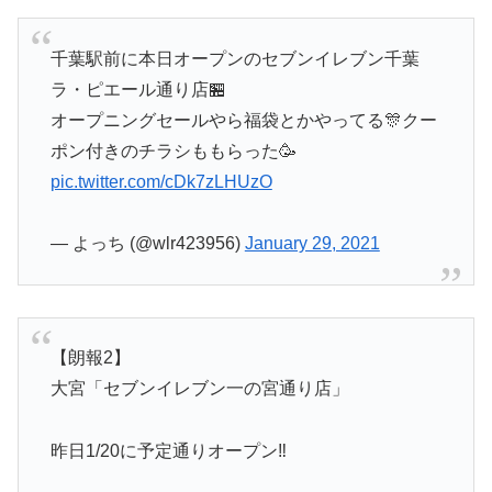
千葉駅前に本日オープンのセブンイレブン千葉
ラ・ピエール通り店🏪
オープニングセールやら福袋とかやってる🎊クー
ポン付きのチラシももらった🥳
pic.twitter.com/cDk7zLHUzO
— よっち (@wlr423956)
January 29, 2021
【朗報2】
大宮「セブンイレブン一の宮通り店」
昨日1/20に予定通りオープン‼️