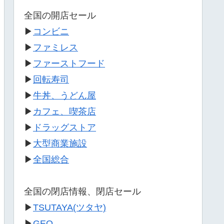
全国の開店セール
▶
コンビニ
▶
ファミレス
▶
ファーストフード
▶
回転寿司
▶
牛丼、うどん屋
▶
カフェ、喫茶店
▶
ドラッグストア
▶
大型商業施設
▶
全国総合
全国の閉店情報、閉店セール
▶
TSUTAYA(ツタヤ)
▶
GEO