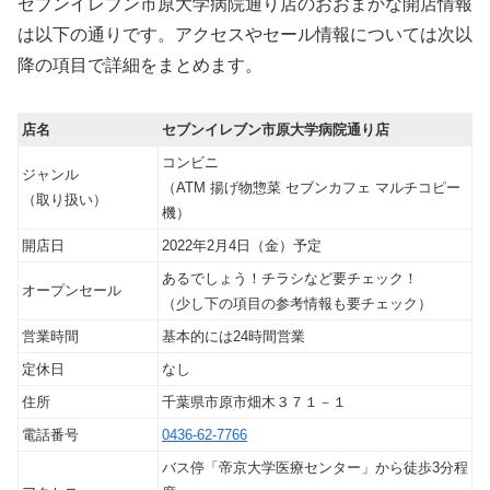
セブンイレブン市原大学病院通り店のおおまかな開店情報
は以下の通りです。アクセスやセール情報については次以
降の項目で詳細をまとめます。
店名
セブンイレブン市原大学病院通り店
コンビニ
ジャンル
（ATM 揚げ物惣菜 セブンカフェ マルチコピー
（取り扱い）
機）
開店日
2022年2月4日（金）予定
あるでしょう！チラシなど要チェック！
オープンセール
（少し下の項目の参考情報も要チェック）
営業時間
基本的には24時間営業
定休日
なし
住所
千葉県市原市畑木３７１－１
電話番号
0436-62-7766
バス停「帝京大学医療センター」から徒歩3分程