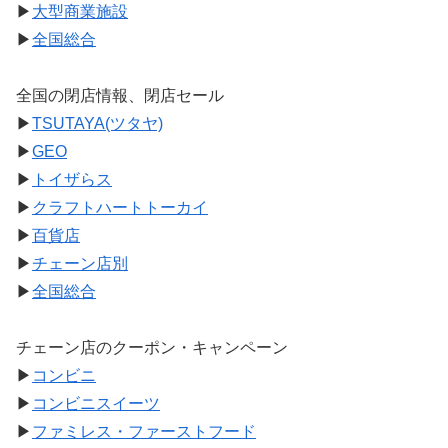
▶
大型商業施設
▶
全国総合
全国の閉店情報、閉店セール
▶
TSUTAYA(ツタヤ)
▶
GEO
▶
トイザらス
▶
クラフトハートトーカイ
▶
百貨店
▶
チェーン店別
▶
全国総合
チェーン店のクーポン・キャンペーン
▶
コンビニ
▶
コンビニスイーツ
▶
ファミレス・ファーストフード