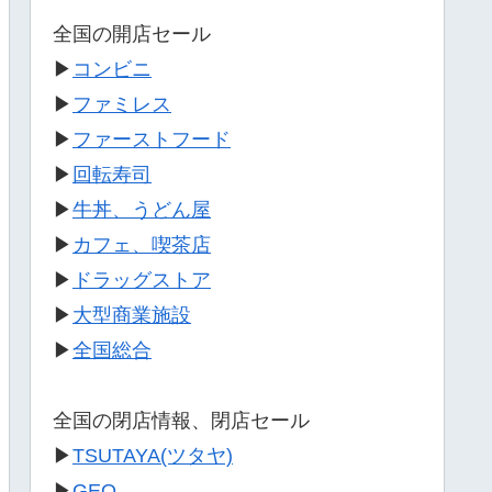
全国の開店セール
▶
コンビニ
▶
ファミレス
▶
ファーストフード
▶
回転寿司
▶
牛丼、うどん屋
▶
カフェ、喫茶店
▶
ドラッグストア
▶
大型商業施設
▶
全国総合
全国の閉店情報、閉店セール
▶
TSUTAYA(ツタヤ)
▶
GEO