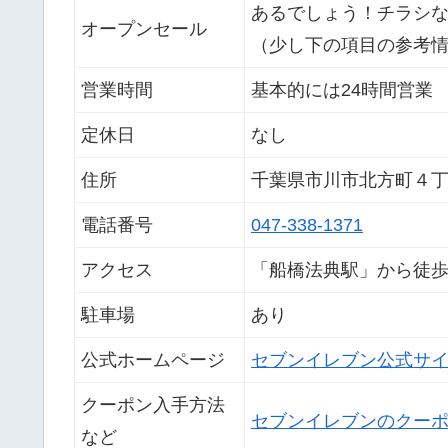
あるでしょう！チラシ
オープンセール
（少し下の項目の参考
営業時間
基本的には24時間営業
定休日
なし
住所
千葉県市川市北方町４
電話番号
047-338-1371
アクセス
「船橋法典駅」から徒歩
駐車場
あり
公式ホームページ
セブンイレブン公式サ
クーポン入手方法
セブンイレブンのクー
など