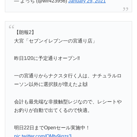
— よっち (@wlr423956)
January 29, 2021
【朗報2】
大宮「セブンイレブン一の宮通り店」
昨日1/20に予定通りオープン‼️
一の宮通りからナクスタ行く人は、ナチュラルロ
ーソン以外に選択肢が増えたよ🙌
会計も最先端な非接触型レジなので、レシートや
お釣りが自動で出てくるので快適。
明日22日までOpenセール実施中！
pic.twitter.com/OMtv9iqzs3