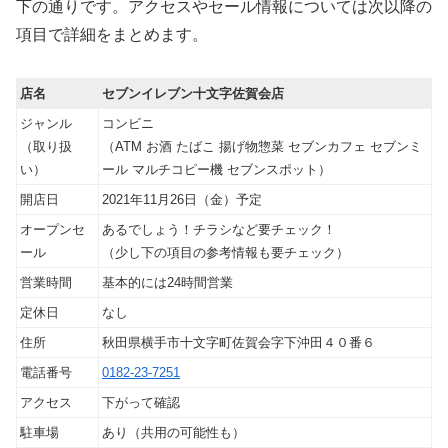
下の通りです。アクセスやセール情報については次以降の
項目で詳細をまとめます。
店名
セブンイレブン十文字佐賀会店
ジャンル
コンビニ
（取り扱
（ATM お酒 たばこ 揚げ物惣菜 セブンカフェ セブンミ
い）
ール マルチコピー機 セブンスポット）
開店日
2021年11月26日（金）予定
オープンセ
あるでしょう！チラシなど要チェック！
ール
（少し下の項目の参考情報も要チェック）
営業時間
基本的には24時間営業
定休日
なし
住所
秋田県横手市十文字町佐賀会字下沖田４０番６
電話番号
0182-23-7251
アクセス
下がって確認
駐車場
あり（共用の可能性も）