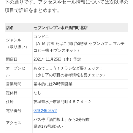
下の通りです。アクセスやセール情報については次以降の
項目で詳細をまとめます。
店名
セブンイレブン水戸酒門町北店
コンビニ
ジャンル
（ATM お酒 たばこ 揚げ物惣菜 セブンカフェ マルチ
（取り扱い）
コピー機 セブンスポット）
開店日
2021年11月25日（木）予定
オープンセー
あるでしょう！チラシなど要チェック！
ル
（少し下の項目の参考情報も要チェック）
営業時間
基本的には24時間営業
定休日
なし
住所
茨城県水戸市酒門町４８７４－２
電話番号
029-246-3072
バス停「酒門坂上」から2分程度
アクセス
県道179号線沿い