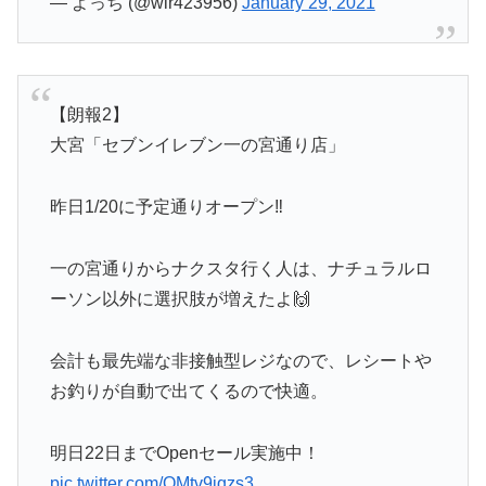
— よっち (@wlr423956)
January 29, 2021
【朗報2】
大宮「セブンイレブン一の宮通り店」
昨日1/20に予定通りオープン‼️
一の宮通りからナクスタ行く人は、ナチュラルロ
ーソン以外に選択肢が増えたよ🙌
会計も最先端な非接触型レジなので、レシートや
お釣りが自動で出てくるので快適。
明日22日までOpenセール実施中！
pic.twitter.com/OMtv9iqzs3