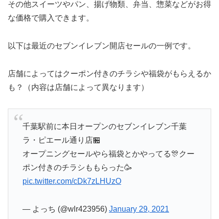
その他スイーツやパン、揚げ物類、弁当、惣菜などがお得
な価格で購入できます。
以下は最近のセブンイレブン開店セールの一例です。
店舗によってはクーポン付きのチラシや福袋がもらえるか
も？（内容は店舗によって異なります）
千葉駅前に本日オープンのセブンイレブン千葉
ラ・ピエール通り店🏪
オープニングセールやら福袋とかやってる🎊クー
ポン付きのチラシももらった🥳
pic.twitter.com/cDk7zLHUzO
— よっち (@wlr423956)
January 29, 2021