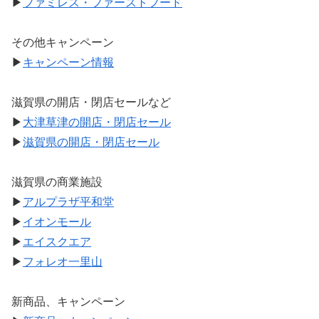
▶
ファミレス・ファーストフード
その他キャンペーン
▶
キャンペーン情報
滋賀県の開店・閉店セールなど
▶
大津草津の開店・閉店セール
▶
滋賀県の開店・閉店セール
滋賀県の商業施設
▶
アルプラザ平和堂
▶
イオンモール
▶
エイスクエア
▶
フォレオ一里山
新商品、キャンペーン