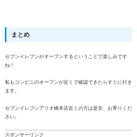
まとめ
セブンイレブンがオープンするということで楽しみです
ね！
私もコンビニのオープンが近くで確認できたらすぐに行き
ます。
セブンイレブンアリオ橋本店近くの方は是非、お寄りくだ
さい。
スポンサーリンク