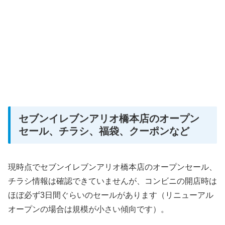
セブンイレブンアリオ橋本店のオープン
セール、チラシ、福袋、クーポンなど
現時点でセブンイレブンアリオ橋本店のオープンセール、
チラシ情報は確認できていませんが、コンビニの開店時は
ほぼ必ず3日間ぐらいのセールがあります（リニューアル
オープンの場合は規模が小さい傾向です）。