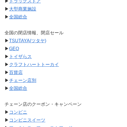
▶
ドラッグストア
▶
大型商業施設
▶
全国総合
全国の閉店情報、閉店セール
▶
TSUTAYA(ツタヤ)
▶
GEO
▶
トイザらス
▶
クラフトハートトーカイ
▶
百貨店
▶
チェーン店別
▶
全国総合
チェーン店のクーポン・キャンペーン
▶
コンビニ
▶
コンビニスイーツ