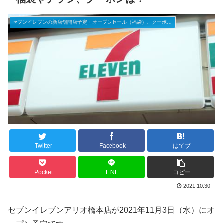
セブンイレブンの新店舗開店予定・オープンセール（福袋）、クーポンなど
Twitter
Facebook
はてブ
Pocket
LINE
コピー
2021.10.30
セブンイレブンアリオ橋本店が2021年11月3日（水）にオ