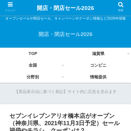
開店・閉店セール2026
メニュー
検索
オープンセールや閉店セール、キャンペーンやクーポン情報など2026年情報
開店・閉店セール2026
TOP
滋賀県
全国
コンビニ
分野別
情報提供
【景品表示法に基づく表記】サイト内に広告を含みます
セブンイレブンアリオ橋本店がオープン
（神奈川県、2021年11月3日予定）セール
福袋やチラシ、クーポンは？