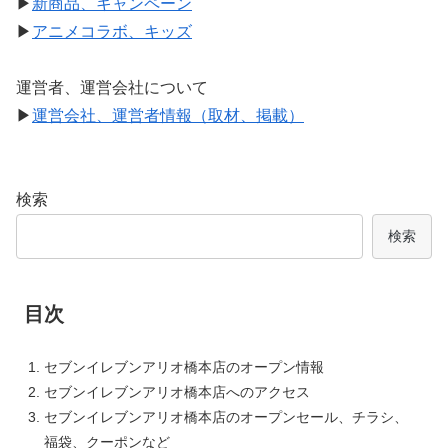
▶
新商品、キャンペーン
▶
アニメコラボ、キッズ
運営者、運営会社について
▶
運営会社、運営者情報（取材、掲載）
検索
検索
目次
セブンイレブンアリオ橋本店のオープン情報
セブンイレブンアリオ橋本店へのアクセス
セブンイレブンアリオ橋本店のオープンセール、チラシ、
福袋、クーポンなど