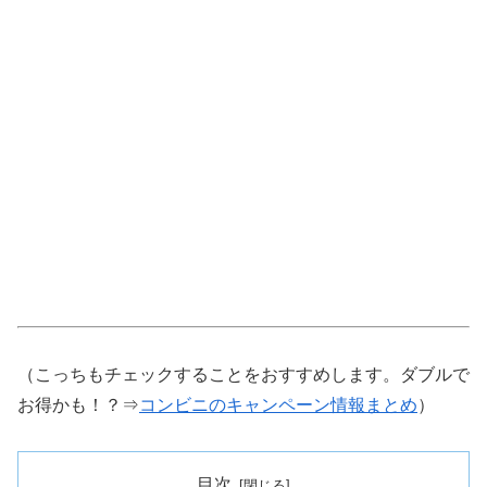
（こっちもチェックすることをおすすめします。ダブルで
お得かも！？⇒
コンビニのキャンペーン情報まとめ
）
目次