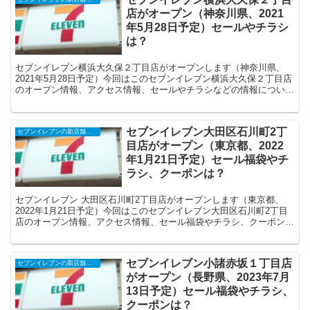
店がオープン（神奈川県、2021
年5月28日予定）セールやチラシ
は？
セブンイレブン横浜大久保２丁目店がオープンします（神奈川県、
2021年5月28日予定）今回はこのセブンイレブン横浜大久保２丁目店
のオープン情報、アクセス情報、セールやチラシなどの情報について
まとめます。
セブンイレブン大田区石川町2丁
セブンイレブンの新店舗開店予定・オープンセール（福袋）、クーポンなど
目店がオープン（東京都、2022
年1月21日予定）セール福袋やチ
ラシ、クーポンは？
セブンイレブン 大田区石川町2丁目店がオープンします（東京都、
2022年1月21日予定）今回はこのセブンイレブン大田区石川町2丁目
店のオープン情報、アクセス情報、セール福袋やチラシ、クーポンな
どの情報についてまとめます。
セブンイレブン小諸赤坂１丁目店
セブンイレブンの新店舗開店予定・オープンセール（福袋）、クーポンなど
がオープン（長野県、2023年7月
13日予定）セール福袋やチラシ、
クーポンは？