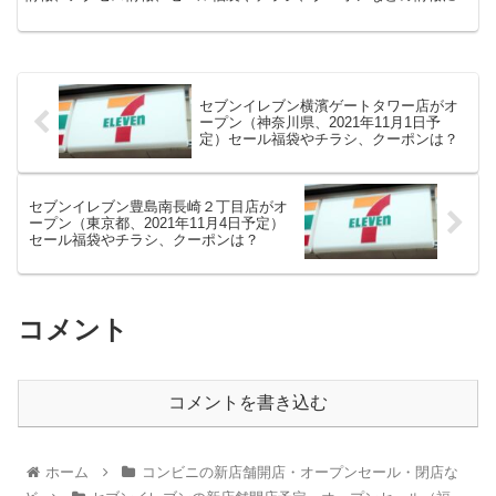
いてまとめます。
セブンイレブン横濱ゲートタワー店がオ
ープン（神奈川県、2021年11月1日予
定）セール福袋やチラシ、クーポンは？
セブンイレブン豊島南長崎２丁目店がオ
ープン（東京都、2021年11月4日予定）
セール福袋やチラシ、クーポンは？
コメント
コメントを書き込む
ホーム
コンビニの新店舗開店・オープンセール・閉店な