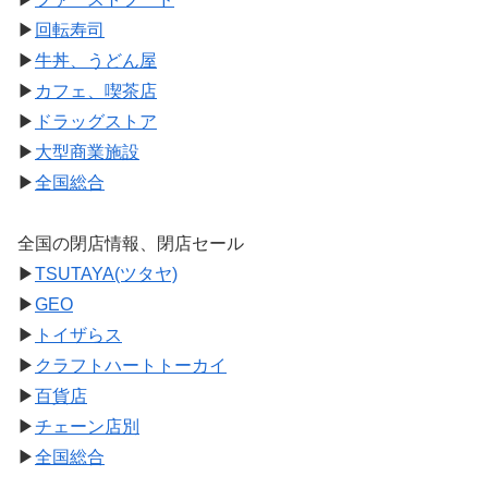
▶
回転寿司
▶
牛丼、うどん屋
▶
カフェ、喫茶店
▶
ドラッグストア
▶
大型商業施設
▶
全国総合
全国の閉店情報、閉店セール
▶
TSUTAYA(ツタヤ)
▶
GEO
▶
トイザらス
▶
クラフトハートトーカイ
▶
百貨店
▶
チェーン店別
▶
全国総合