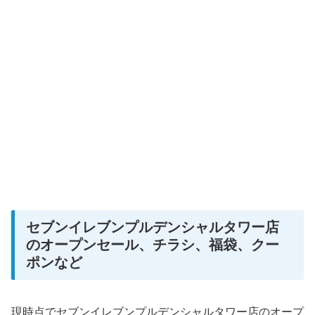
セブンイレブンプルデンシャルタワー店
のオープンセール、チラシ、福袋、クー
ポンなど
現時点でセブンイレブンプルデンシャルタワー店のオープ