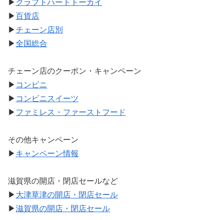
▶
クラフトハートトーカイ
▶
百貨店
▶
チェーン店別
▶
全国総合
チェーン店のクーポン・キャンペーン
▶
コンビニ
▶
コンビニスイーツ
▶
ファミレス・ファーストフード
その他キャンペーン
▶
キャンペーン情報
滋賀県の開店・閉店セールなど
▶
大津草津の開店・閉店セール
▶
滋賀県の開店・閉店セール