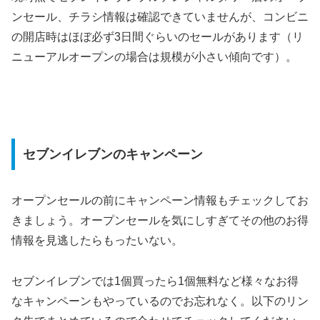
ンセール、チラシ情報は確認できていませんが、コンビニ
の開店時はほぼ必ず3日間ぐらいのセールがあります（リ
ニューアルオープンの場合は規模が小さい傾向です）。
セブンイレブンのキャンペーン
オープンセールの前にキャンペーン情報もチェックしてお
きましょう。オープンセールを気にしすぎてその他のお得
情報を見逃したらもったいない。
セブンイレブンでは1個買ったら1個無料など様々なお得
なキャンペーンもやっているのでお忘れなく。以下のリン