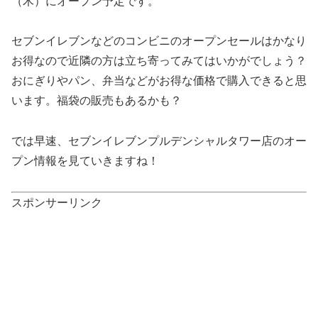
（木）にオープン予定です。
セブンイレブンなどのコンビニのオープンセールはかなり
お得なので近隣の方は立ち寄ってみてはいかがでしょう？
おにぎりやパン、弁当などがお得な価格で購入できると思
います。福袋の販売もあるかも？
では早速、セブンイレブンプルデンシャルタワー店のオー
プン情報を見ていきますね！
スポンサーリンク