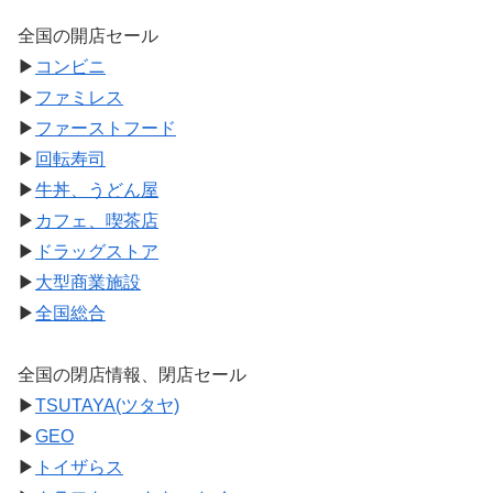
全国の開店セール
▶
コンビニ
▶
ファミレス
▶
ファーストフード
▶
回転寿司
▶
牛丼、うどん屋
▶
カフェ、喫茶店
▶
ドラッグストア
▶
大型商業施設
▶
全国総合
全国の閉店情報、閉店セール
▶
TSUTAYA(ツタヤ)
▶
GEO
▶
トイザらス