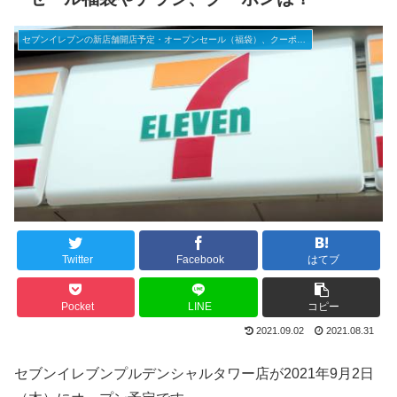
セブンイレブンの新店舗開店予定・オープンセール（福袋）、クーポンなど
Twitter
Facebook
はてブ
Pocket
LINE
コピー
2021.09.02
2021.08.31
セブンイレブンプルデンシャルタワー店が2021年9月2日