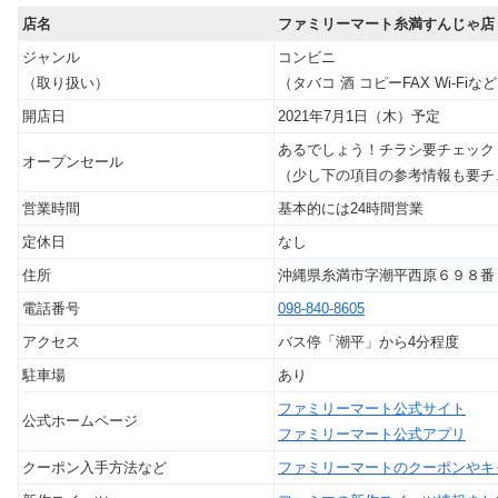
店名
ファミリーマート糸満すんじゃ店
ジャンル
コンビニ
（取り扱い）
（タバコ 酒 コピーFAX Wi-Fiな
開店日
2021年7月1日（木）予定
あるでしょう！チラシ要チェック
オープンセール
（少し下の項目の参考情報も要チ
営業時間
基本的には24時間営業
定休日
なし
住所
沖縄県糸満市字潮平西原６９８番
電話番号
098-840-8605
アクセス
バス停「潮平」から4分程度
駐車場
あり
ファミリーマート公式サイト
公式ホームページ
ファミリーマート公式アプリ
クーポン入手方法など
ファミリーマートのクーポンやキ