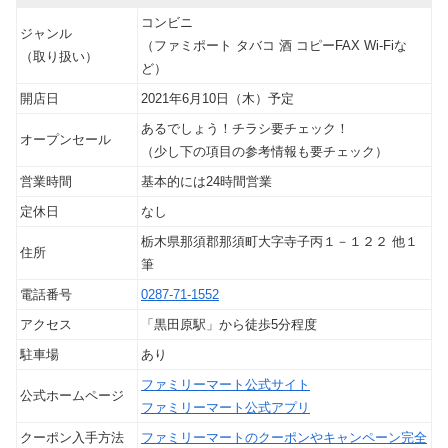
コンビニ
ジャンル
（ファミポート タバコ 酒 コピーFAX Wi-Fiな
（取り扱い）
ど）
開店日
2021年6月10日（木）予定
あるでしょう！チラシ要チェック！
オープンセール
（少し下の項目の参考情報も要チェック）
営業時間
基本的には24時間営業
定休日
なし
栃木県那須郡那須町大字寺子丙１－１２２ 他１
住所
筆
電話番号
0287-71-1552
アクセス
「黒田原駅」から徒歩5分程度
駐車場
あり
ファミリーマート公式サイト
公式ホームページ
ファミリーマート公式アプリ
クーポン入手方法
ファミリーマートのクーポンやキャンペーン完全