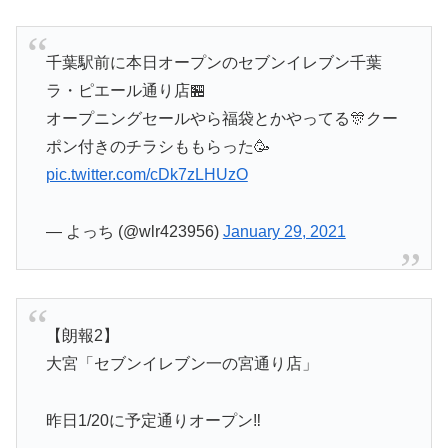
千葉駅前に本日オープンのセブンイレブン千葉
ラ・ピエール通り店🏪
オープニングセールやら福袋とかやってる🎊クー
ポン付きのチラシももらった🥳
pic.twitter.com/cDk7zLHUzO
— よっち (@wlr423956)
January 29, 2021
【朗報2】
大宮「セブンイレブン一の宮通り店」
昨日1/20に予定通りオープン‼️