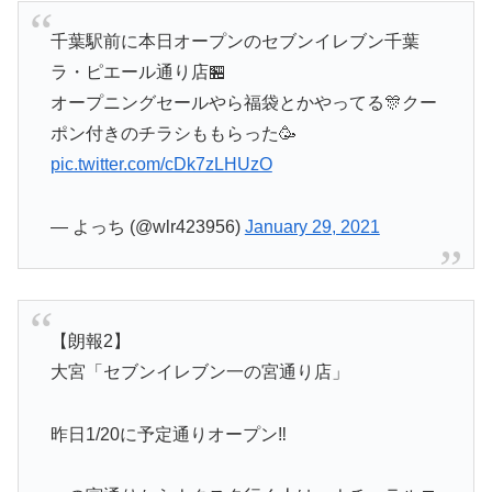
千葉駅前に本日オープンのセブンイレブン千葉
ラ・ピエール通り店🏪
オープニングセールやら福袋とかやってる🎊クー
ポン付きのチラシももらった🥳
pic.twitter.com/cDk7zLHUzO
— よっち (@wlr423956)
January 29, 2021
【朗報2】
大宮「セブンイレブン一の宮通り店」
昨日1/20に予定通りオープン‼️