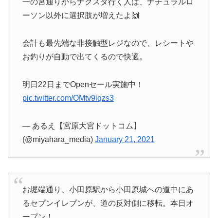
一の宮通りからナクスタ行く人は、ナチュラルロ
ーソン以外に選択肢が増えたよ🙌
会計も最先端な非接触型レジなので、レシートや
お釣りが自動で出てくるので快適。
明日22日までOpenセール実施中！
pic.twitter.com/OMtv9iqzs3
— あるえ【宮原大宮ドットコム】
(@miyahara_media)
January 21, 2021
お堀端通り、小田原駅から小田原城への道中にあ
るセブンイレブンが、道の反対側に移転。本日オ
ープン！