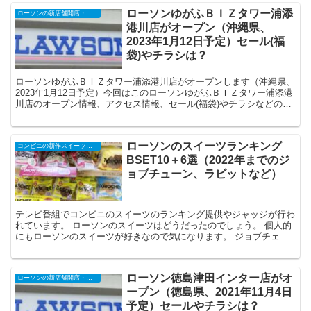
ローソンゆがふＢＩＺタワー浦添
ローソンの新店舗開店・オープンセール
港川店がオープン（沖縄県、
2023年1月12日予定）セール(福
袋)やチラシは？
ローソンゆがふＢＩＺタワー浦添港川店がオープンします（沖縄県、
2023年1月12日予定）今回はこのローソンゆがふＢＩＺタワー浦添港
川店のオープン情報、アクセス情報、セール(福袋)やチラシなどの情
報についてまとめます。
ローソンのスイーツランキング
コンビニの新作スイーツのカロリーや糖質、価格情報など
BSET10＋6選（2022年までのジ
ョブチューン、ラビットなど）
テレビ番組でコンビニのスイーツのランキング提供やジャッジが行わ
れています。 ローソンのスイーツはどうだったのでしょう。 個人的
にもローソンのスイーツが好きなので気になります。 ジョブチェー
ンでの判定、ランキングベスト3...
ローソン徳島津田インター店がオ
ローソンの新店舗開店・オープンセール
ープン（徳島県、2021年11月4日
予定）セールやチラシは？