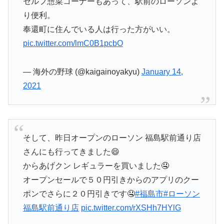
セルフ惣菜コーナーもあって、駅前のローソンよ
り便利。
奉還町に住んでいる人は行った方がいい。
pic.twitter.com/lmC0B1pcbO
— 海外の野球 (@kaigainoyakyu)
January 14,
2021
そして、昨日オープンのローソン 福島駅前通り店
さんにも行ってきました😄
からあげクン レギュラーを買いました🤤
オープンセールで５０円引きからのアプリのクー
ポンでさらに２０円引きです🤤
#福島市
#ローソン
福島駅前通り店
pic.twitter.com/rXSHh7HYlG