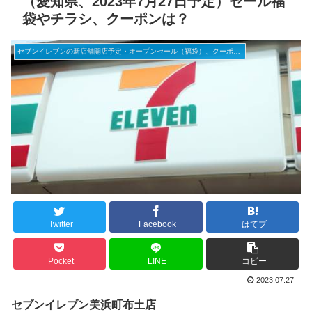
（愛知県、2023年7月27日予定）セール福
袋やチラシ、クーポンは？
セブンイレブンの新店舗開店予定・オープンセール（福袋）、クーポンなど
Twitter
Facebook
はてブ
Pocket
LINE
コピー
2023.07.27
セブンイレブン美浜町布土店