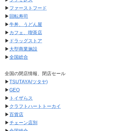
▶
ファーストフード
▶
回転寿司
▶
牛丼、うどん屋
▶
カフェ、喫茶店
▶
ドラッグストア
▶
大型商業施設
▶
全国総合
全国の閉店情報、閉店セール
▶
TSUTAYA(ツタヤ)
▶
GEO
▶
トイザらス
▶
クラフトハートトーカイ
▶
百貨店
▶
チェーン店別
▶
全国総合