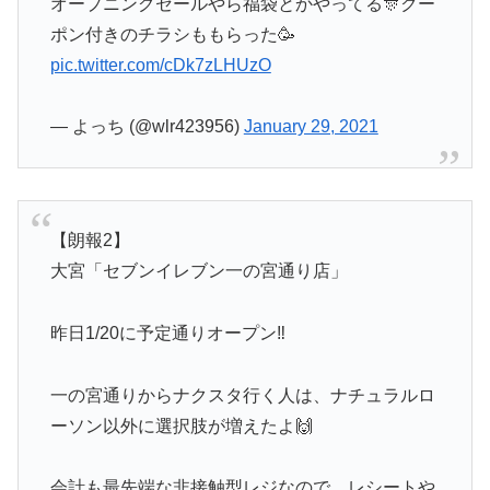
オープニングセールやら福袋とかやってる🎊クー
ポン付きのチラシももらった🥳
pic.twitter.com/cDk7zLHUzO
— よっち (@wlr423956)
January 29, 2021
【朗報2】
大宮「セブンイレブン一の宮通り店」
昨日1/20に予定通りオープン‼️
一の宮通りからナクスタ行く人は、ナチュラルロ
ーソン以外に選択肢が増えたよ🙌
会計も最先端な非接触型レジなので、レシートや