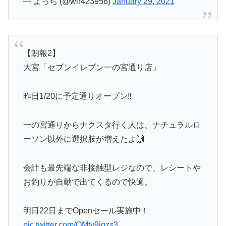
— よっち (@wlr423956)
January 29, 2021
【朗報2】
大宮「セブンイレブン一の宮通り店」
昨日1/20に予定通りオープン‼️
一の宮通りからナクスタ行く人は、ナチュラルロ
ーソン以外に選択肢が増えたよ🙌
会計も最先端な非接触型レジなので、レシートや
お釣りが自動で出てくるので快適。
明日22日までOpenセール実施中！
pic.twitter.com/OMtv9iqzs3