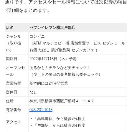
通りです。アクセスやセール情報については次以降の項目
で詳細をまとめます。
店名
セブンイレブン横浜戸部店
ジャンル
コンビニ
（取り扱
（ATM マルチコピー機 店舗留置サービス セブンミール
い）
お酒 たばこ 揚げ物惣菜 セブンカフェ ）
開店日
2022年12月15日（木）予定
オープンセ
あるかも！チラシなど要チェック！
ール
（少し下の項目の参考情報も要チェック）
営業時間
基本的には24時間営業
定休日
なし
住所
神奈川県横浜市西区戸部町４－１４７
電話番号
045-231-1015
・「高島町駅」から徒歩7分程度
アクセス
・「戸部駅」からは徒歩8分程度