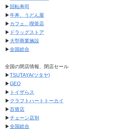
▶
回転寿司
▶
牛丼、うどん屋
▶
カフェ、喫茶店
▶
ドラッグストア
▶
大型商業施設
▶
全国総合
全国の閉店情報、閉店セール
▶
TSUTAYA(ツタヤ)
▶
GEO
▶
トイザらス
▶
クラフトハートトーカイ
▶
百貨店
▶
チェーン店別
▶
全国総合