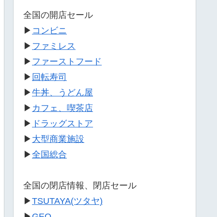
全国の開店セール
▶
コンビニ
▶
ファミレス
▶
ファーストフード
▶
回転寿司
▶
牛丼、うどん屋
▶
カフェ、喫茶店
▶
ドラッグストア
▶
大型商業施設
▶
全国総合
全国の閉店情報、閉店セール
▶
TSUTAYA(ツタヤ)
▶
GEO