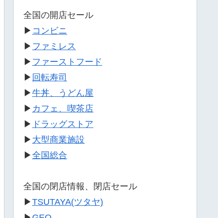
全国の開店セール
▶
コンビニ
▶
ファミレス
▶
ファーストフード
▶
回転寿司
▶
牛丼、うどん屋
▶
カフェ、喫茶店
▶
ドラッグストア
▶
大型商業施設
▶
全国総合
全国の閉店情報、閉店セール
▶
TSUTAYA(ツタヤ)
▶
GEO