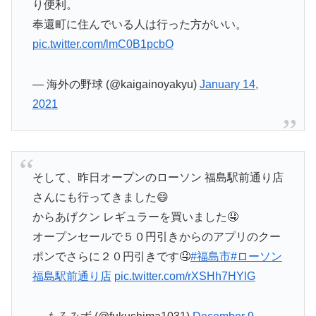
り便利。
奉還町に住んでいる人は行った方がいい。
pic.twitter.com/lmC0B1pcbO
— 海外の野球 (@kaigainoyakyu)
January 14,
2021
そして、昨日オープンのローソン 福島駅前通り店
さんにも行ってきました😄
からあげクン レギュラーを買いました🤤
オープンセールで５０円引きからのアプリのクー
ポンでさらに２０円引きです🤤
#福島市
#ローソン
福島駅前通り店
pic.twitter.com/rXSHh7HYlG