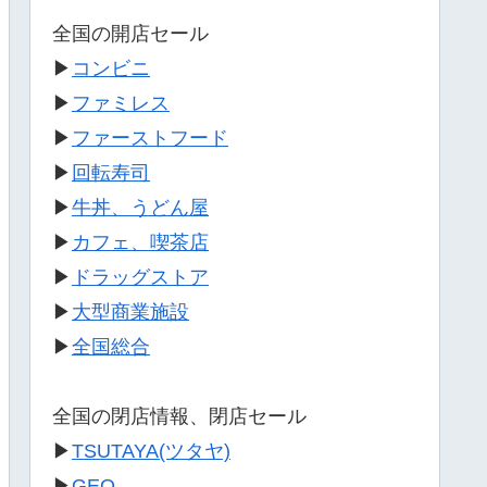
全国の開店セール
▶
コンビニ
▶
ファミレス
▶
ファーストフード
▶
回転寿司
▶
牛丼、うどん屋
▶
カフェ、喫茶店
▶
ドラッグストア
▶
大型商業施設
▶
全国総合
全国の閉店情報、閉店セール
▶
TSUTAYA(ツタヤ)
▶
GEO