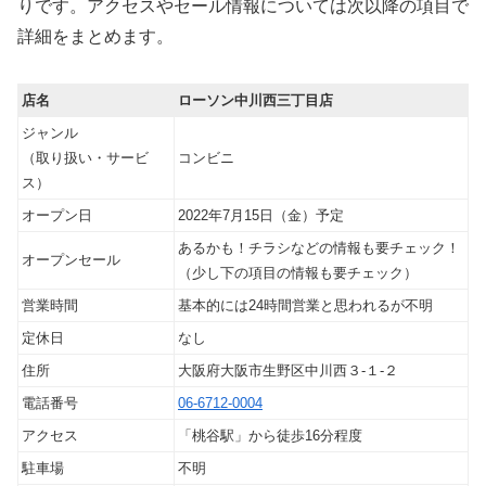
りです。アクセスやセール情報については次以降の項目で
詳細をまとめます。
店名
ローソン中川西三丁目店
ジャンル
（取り扱い・サービ
コンビニ
ス）
オープン日
2022年7月15日（金）予定
あるかも！チラシなどの情報も要チェック！
オープンセール
（少し下の項目の情報も要チェック）
営業時間
基本的には24時間営業と思われるが不明
定休日
なし
住所
大阪府大阪市生野区中川西３‐１‐２
電話番号
06-6712-0004
アクセス
「桃谷駅」から徒歩16分程度
駐車場
不明