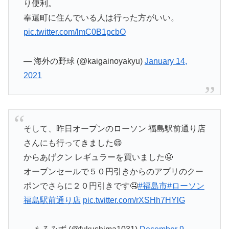
り便利。
奉還町に住んでいる人は行った方がいい。
pic.twitter.com/lmC0B1pcbO
— 海外の野球 (@kaigainoyakyu)
January 14,
2021
そして、昨日オープンのローソン 福島駅前通り店
さんにも行ってきました😄
からあげクン レギュラーを買いました🤤
オープンセールで５０円引きからのアプリのクー
ポンでさらに２０円引きです🤤
#福島市
#ローソン
福島駅前通り店
pic.twitter.com/rXSHh7HYlG