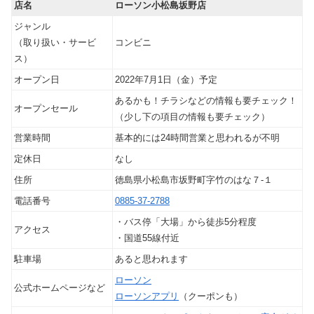
店名
ローソン小松島坂野店
ジャンル
（取り扱い・サービ
コンビニ
ス）
オープン日
2022年7月1日（金）予定
あるかも！チラシなどの情報も要チェック！
オープンセール
（少し下の項目の情報も要チェック）
営業時間
基本的には24時間営業と思われるが不明
定休日
なし
住所
徳島県小松島市坂野町字竹のはな７‐１
電話番号
0885-37-2788
・バス停「大場」から徒歩5分程度
アクセス
・国道55線付近
駐車場
あると思われます
ローソン
公式ホームページなど
ローソンアプリ
（クーポンも）