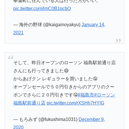
奉還町に住んでいる人は行った方がいい。
pic.twitter.com/lmC0B1pcbO
— 海外の野球 (@kaigainoyakyu)
January 14,
2021
そして、昨日オープンのローソン 福島駅前通り店
さんにも行ってきました😄
からあげクン レギュラーを買いました🤤
オープンセールで５０円引きからのアプリのクー
ポンでさらに２０円引きです🤤
#福島市
#ローソン
福島駅前通り店
pic.twitter.com/rXSHh7HYlG
— もろみず (@fukushima1031)
December 9,
2020