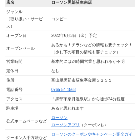
店名
ローソン黒部荻生南店
ジャンル
（取り扱い・サービ
コンビニ
ス）
オープン日
2022年6月3日（金）予定
あるかも！チラシなどの情報も要チェック！
オープンセール
（少し下の項目の情報も要チェック）
営業時間
基本的には24時間営業と思われるが不明
定休日
なし
住所
富山県黒部市荻生字金屋５２５１
電話番号
0765-54-1563
アクセス
「黒部宇奈月温泉駅」から徒歩24分程度
駐車場
あると思われます
ローソン
公式ホームページなど
ローソンアプリ
（クーポンも）
ローソンのクーポンやキャンペーン完全ガイ
クーポン入手方法など