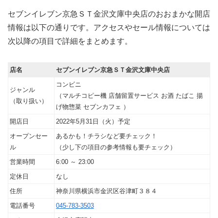
セブンイレブン京急ＳＴ金沢文庫中央店のおおまかな開店
情報は以下の通りです。アクセスやセール情報については
次以降の項目で詳細をまとめます。
店名
セブンイレブン京急ＳＴ金沢文庫中央店
コンビニ
ジャンル
（マルチコピー機 店舗留置サービス お酒 たばこ 揚
（取り扱い）
げ物惣菜 セブンカフェ ）
開店日
2022年5月31日（火）予定
オープンセー
あるかも！チラシなど要チェック！
ル
（少し下の項目の参考情報も要チェック）
営業時間
6:00 ～ 23:00
定休日
なし
住所
神奈川県横浜市金沢区谷津町３８４
電話番号
045-783-3503