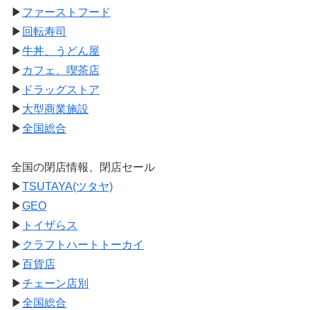
▶
ファーストフード
▶
回転寿司
▶
牛丼、うどん屋
▶
カフェ、喫茶店
▶
ドラッグストア
▶
大型商業施設
▶
全国総合
全国の閉店情報、閉店セール
▶
TSUTAYA(ツタヤ)
▶
GEO
▶
トイザらス
▶
クラフトハートトーカイ
▶
百貨店
▶
チェーン店別
▶
全国総合