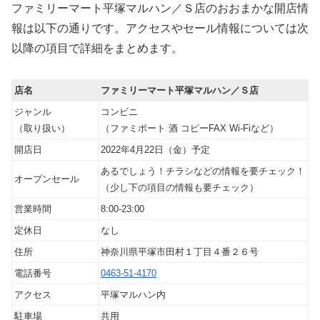
ファミリーマート平塚マルハン／Ｓ店のおおまかな開店情
報は以下の通りです。アクセスやセール情報については次
以降の項目で詳細をまとめます。
店名
ファミリーマート平塚マルハン／Ｓ店
ジャンル
コンビニ
（取り扱い）
（ファミポート 酒 コピーFAX Wi-Fiなど）
開店日
2022年4月22日（金）予定
あるでしょう！チラシなどの情報を要チェック！
オープンセール
（少し下の項目の情報も要チェック）
営業時間
8:00-23:00
定休日
なし
住所
神奈川県平塚市田村１丁目４番２６号
電話番号
0463-51-4170
アクセス
平塚マルハン内
駐車場
共用