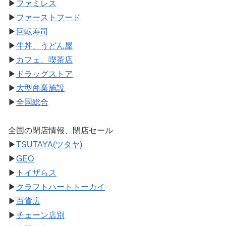
▶
ファミレス
▶
ファーストフード
▶
回転寿司
▶
牛丼、うどん屋
▶
カフェ、喫茶店
▶
ドラッグストア
▶
大型商業施設
▶
全国総合
全国の閉店情報、閉店セール
▶
TSUTAYA(ツタヤ)
▶
GEO
▶
トイザらス
▶
クラフトハートトーカイ
▶
百貨店
▶
チェーン店別