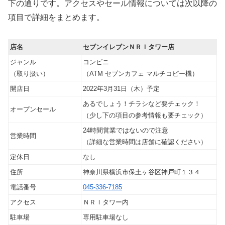
下の通りです。アクセスやセール情報については次以降の
項目で詳細をまとめます。
店名
セブンイレブンＮＲＩタワー店
ジャンル
コンビニ
（取り扱い）
（ATM セブンカフェ マルチコピー機）
開店日
2022年3月31日（木）予定
あるでしょう！チラシなど要チェック！
オープンセール
（少し下の項目の参考情報も要チェック）
24時間営業ではないので注意
営業時間
（詳細な営業時間は店舗に確認ください）
定休日
なし
住所
神奈川県横浜市保土ヶ谷区神戸町１３４
電話番号
045-336-7185
アクセス
ＮＲＩタワー内
駐車場
専用駐車場なし