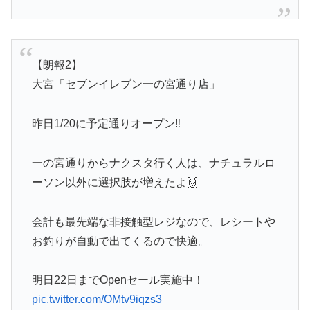
【朗報2】
大宮「セブンイレブン一の宮通り店」
昨日1/20に予定通りオープン‼️
一の宮通りからナクスタ行く人は、ナチュラルロ
ーソン以外に選択肢が増えたよ🙌
会計も最先端な非接触型レジなので、レシートや
お釣りが自動で出てくるので快適。
明日22日までOpenセール実施中！
pic.twitter.com/OMtv9iqzs3