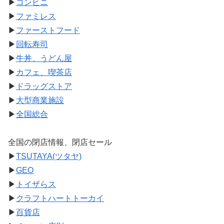
▶
コンビニ
▶
ファミレス
▶
ファーストフード
▶
回転寿司
▶
牛丼、うどん屋
▶
カフェ、喫茶店
▶
ドラッグストア
▶
大型商業施設
▶
全国総合
全国の閉店情報、閉店セール
▶
TSUTAYA(ツタヤ)
▶
GEO
▶
トイザらス
▶
クラフトハートトーカイ
▶
百貨店