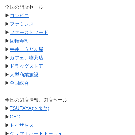
全国の開店セール
▶
コンビニ
▶
ファミレス
▶
ファーストフード
▶
回転寿司
▶
牛丼、うどん屋
▶
カフェ、喫茶店
▶
ドラッグストア
▶
大型商業施設
▶
全国総合
全国の閉店情報、閉店セール
▶
TSUTAYA(ツタヤ)
▶
GEO
▶
トイザらス
▶
クラフトハートトーカイ