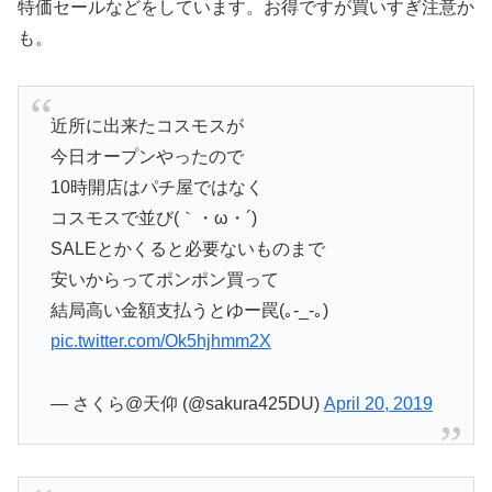
特価セールなどをしています。お得ですが買いすぎ注意か
も。
近所に出来たコスモスが
今日オープンやったので
10時開店はパチ屋ではなく
コスモスで並び(｀・ω・´)
SALEとかくると必要ないものまで
安いからってポンポン買って
結局高い金額支払うとゆー罠(｡-_-｡)
pic.twitter.com/Ok5hjhmm2X
— さくら@天仰 (@sakura425DU)
April 20, 2019