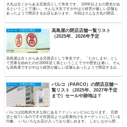
大丸は古くからある百貨店として有名です。 100年以上もの歴史があ
るということで凄い。 そんな大丸ですがやはり経営が厳しい店舗も
あったようで閉店するお店もあります。 今回はそんな大丸の閉店店
舗一覧情報をまとめます。ここ数年...
高島屋の閉店店舗一覧リスト
デパート・百貨店の閉店店舗一覧（2025年予定）
（2025年、2026年予定
高島屋は古くからある百貨店として有名です。 「たかしまや」とし
て営業を始めたのが200年近く前ということでその歴史は凄い。 そん
な高島屋ですがやはり経営が厳しい店舗もあったようで閉店するお店
もあります。 今回はそんな高島屋...
パルコ（PARCO）の閉店店舗一
デパート・百貨店の閉店店舗一覧（2025年予定）
覧リスト（2025年、2027年予定
まで）セールや跡地は？
パルコは比較的大きな街にあるファッションビルになります。 百貨
店と似ているのですが百貨店よりは若者向けをターゲットにしている
印象。 いろいろなお店が入っており楽しめます。 しかしながら閉店
するお店もあります。やはり大型商業...