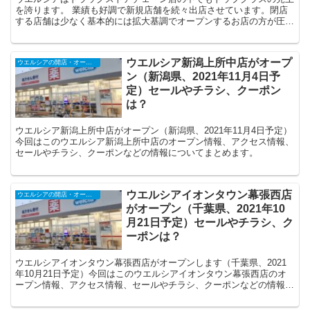
を誇ります。 業績も好調で新規店舗を続々出店させています。閉店
する店舗は少なく基本的には拡大基調でオープンするお店の方が圧倒
的に多いです。どこまで店舗を増やすのか？という状...
ウエルシア新潟上所中店がオープ
ウエルシアの開店・オープンセール・閉店、チラシ、キャンペーンなど（2025年）
ン（新潟県、2021年11月4日予
定）セールやチラシ、クーポン
は？
ウエルシア新潟上所中店がオープン（新潟県、2021年11月4日予定）
今回はこのウエルシア新潟上所中店のオープン情報、アクセス情報、
セールやチラシ、クーポンなどの情報についてまとめます。
ウエルシアイオンタウン幕張西店
ウエルシアの開店・オープンセール・閉店、チラシ、キャンペーンなど（2025年）
がオープン（千葉県、2021年10
月21日予定）セールやチラシ、ク
ーポンは？
ウエルシアイオンタウン幕張西店がオープンします（千葉県、2021
年10月21日予定）今回はこのウエルシアイオンタウン幕張西店のオ
ープン情報、アクセス情報、セールやチラシ、クーポンなどの情報に
ついてまとめます。とことんお得に利用してくださいね！