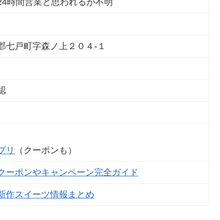
24時間営業と思われるが不明
郡七戸町字森ノ上２０４‐１
認
プリ
（クーポンも）
クーポンやキャンペーン完全ガイド
新作スイーツ情報まとめ