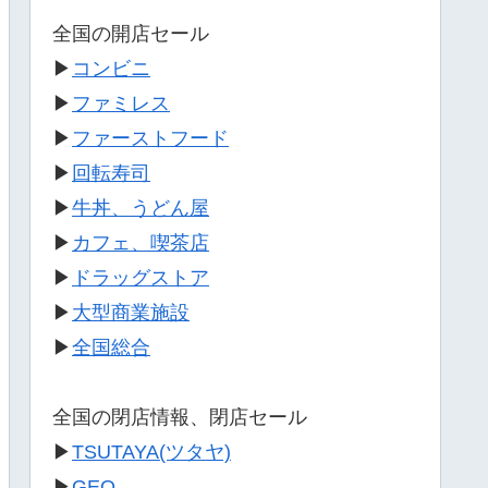
全国の開店セール
▶
コンビニ
▶
ファミレス
▶
ファーストフード
▶
回転寿司
▶
牛丼、うどん屋
▶
カフェ、喫茶店
▶
ドラッグストア
▶
大型商業施設
▶
全国総合
全国の閉店情報、閉店セール
▶
TSUTAYA(ツタヤ)
▶
GEO