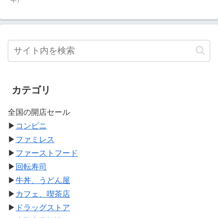
カテゴリ
全国の開店セール
▶
コンビニ
▶
ファミレス
▶
ファーストフード
▶
回転寿司
▶
牛丼、うどん屋
▶
カフェ、喫茶店
▶
ドラッグストア