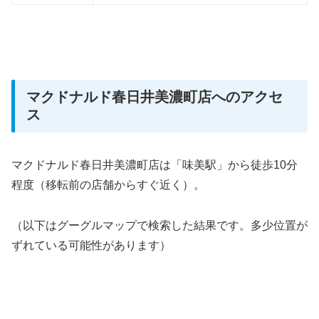
マクドナルド春日井美濃町店へのアクセ
ス
マクドナルド春日井美濃町店は「味美駅」から徒歩10分
程度（移転前の店舗からすぐ近く）。
（以下はグーグルマップで検索した結果です。多少位置が
ずれている可能性があります）