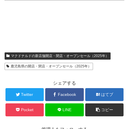
マクドナルドの新店舗開店・閉店・オープンセール（2025年）
鹿児島県の開店・閉店・オープンセール（2025年）
シェアする
Twitter
Facebook
はてブ
Pocket
LINE
コピー