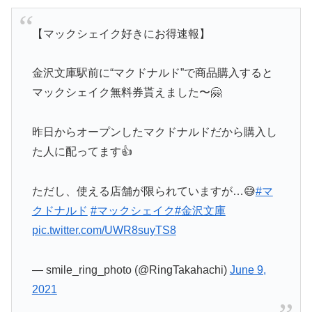
【マックシェイク好きにお得速報】
金沢文庫駅前に“マクドナルド”で商品購入すると
マックシェイク無料券貰えました〜🤗
昨日からオープンしたマクドナルドだから購入し
た人に配ってます👍
ただし、使える店舗が限られていますが…😅
#マ
クドナルド
#マックシェイク
#金沢文庫
pic.twitter.com/UWR8suyTS8
— smile_ring_photo (@RingTakahachi)
June 9,
2021