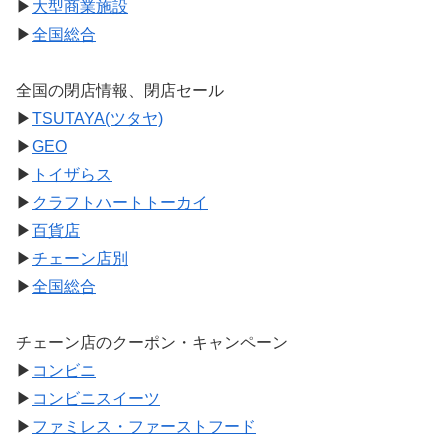
▶
大型商業施設
▶
全国総合
全国の閉店情報、閉店セール
▶
TSUTAYA(ツタヤ)
▶
GEO
▶
トイザらス
▶
クラフトハートトーカイ
▶
百貨店
▶
チェーン店別
▶
全国総合
チェーン店のクーポン・キャンペーン
▶
コンビニ
▶
コンビニスイーツ
▶
ファミレス・ファーストフード