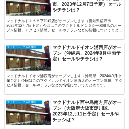
市、2023年12月7日予定）セール
やチラシは？
マクドナルド１５５平和町店がオープンします（愛知県稲沢市、
2023年12月7日予定）今回はこのマクドナルド１５５平和町店のオー
プン情報、アクセス情報、セールやチラシなどの情報についてまとめ
ます。
マクドナルドイオン浦西店がオー
マクドナルドの新店舗開店・閉店・オープンセール（2025年）
プン（沖縄県、2024年9月中旬予
定）セールやチラシは？
マクドナルドイオン浦西店がオープンします（沖縄県、2024年9月中
旬予定）今回はこのマクドナルドイオン浦西店のオープン情報、アク
セス情報、セールやチラシなどの情報についてまとめます。
マクドナルド西中島南方店がオー
マクドナルドの新店舗開店・閉店・オープンセール（2025年）
プン（大阪府大阪市淀川区、
2023年12月11日予定）セールや
チラシは？