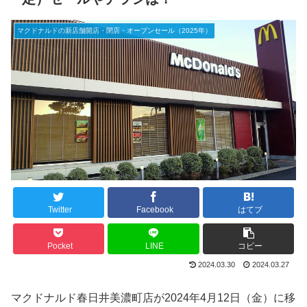
マクドナルドの新店舗開店・閉店・オープンセール（2025年）
Twitter
Facebook
はてブ
Pocket
LINE
コピー
2024.03.30
2024.03.27
マクドナルド春日井美濃町店が2024年4月12日（金）に移