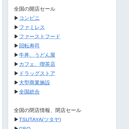
全国の開店セール
▶
コンビニ
▶
ファミレス
▶
ファーストフード
▶
回転寿司
▶
牛丼、うどん屋
▶
カフェ、喫茶店
▶
ドラッグストア
▶
大型商業施設
▶
全国総合
全国の閉店情報、閉店セール
▶
TSUTAYA(ツタヤ)
▶
GEO